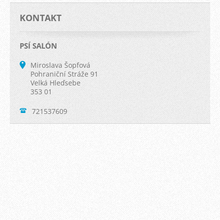
KONTAKT
PSÍ SALÓN
Miroslava Šopfová
Pohraniční Stráže 91
Velká Hleďsebe
353 01
721537609