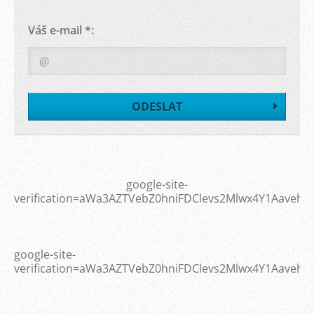
Váš e-mail *:
google-site-
verification=aWa3AZTVebZ0hniFDClevs2Mlwx4Y1Aavehy
google-site-
verification=aWa3AZTVebZ0hniFDClevs2Mlwx4Y1Aavehy