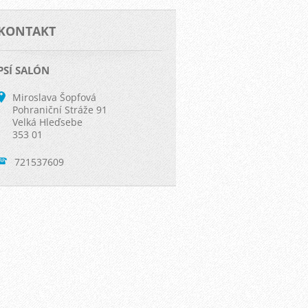
KONTAKT
PSÍ SALÓN
Miroslava Šopfová
Pohraniční Stráže 91
Velká Hleďsebe
353 01
721537609