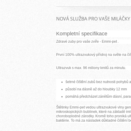
NOVÁ SLUŽBA PRO VAŠE MILÁČKY 
Kompletní specifikace
Zdravé
zuby
pro
vaše
zvíře
-
Emmi
-
pet .
První 100% ultrazvukový přístroj na světe na čiš
Ultrazvuk s max. 96 miliony kmitů za minutu.
šetrné čištění zubů bez nutnosti pohybů 
působí na dásně až do hloubky 12 mm
pomáhá předcházet zánětům dásní, parad
Štětinky Emmi-pet vedou ultrazvukové vlny gene
mikroskopických bublinek, které na základě imlo
choroboplodné zárodky. Kromě toho proniká ul
baktérie. To má za násladek důkladné čištění b