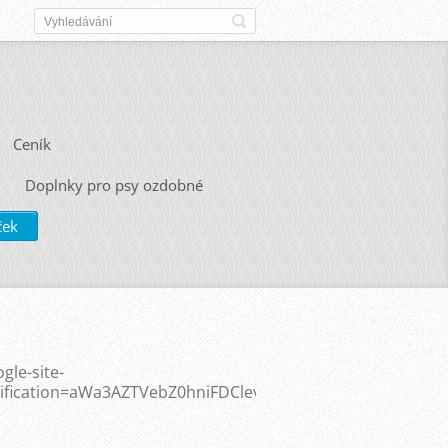
Ceník
Doplnky pro psy ozdobné
ček
gle-site-
rification=aWa3AZTVebZ0hniFDClevs2Mlwx4Y1AavehyEnd29l