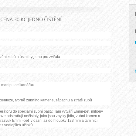
CENA 30 KČ.JEDNO ČIŠTĚNÍ
tění zubů a ústní hygienu pro zvířata.
a manipulací kartáčku.
entoze, tvorbě zubního kamene, zápachu a ztrátě zubů
rátoru do speciální zubní pasty. Tam vytváří Emmi-pet miliony
ze odstraňují nečistoty, jako jsou zbytky jídla, zubní kamen a
trazvuk Emmi -pet v dásni až do hloubky 123 mm a tam ničí
ez vedlejších účinků.