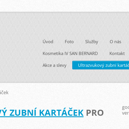
Úvod
Foto
Služby
O nás
Kosmetika IV SAN BERNARD
Kontakt
Akce a slevy
Ultrazvukový zubní kartá
áček
goo
Ý ZUBNÍ KARTÁČEK
PRO
ve